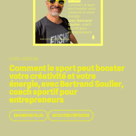
HORS-SÉRIE #5
Comment le sport peut booster
votre créativité et votre
énergie, avec Bertrand Soulier,
coach sportif pour
entrepreneurs
On a tous connu ce moment où on se sent raplapla, où
EN SAVOIR PLUS
ECOUTER L’ÉPISODE
l’énergie et la forme nous manquent… et où le sport
devient la seule solution pour aller mieux. Dans nos
vies professionnelles souvent sédentaires, et avec