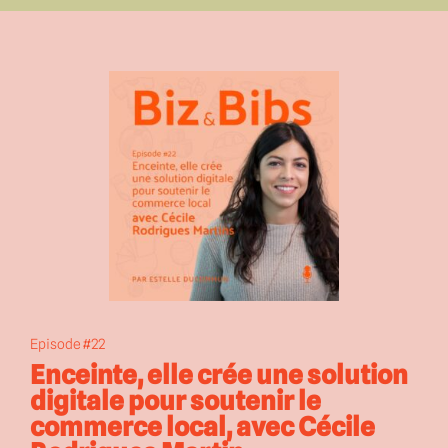
l’entrepreneuriat et la parentalité, intégrer le sport
devient un vrai défi.
C’est pour explorer le rôle crucial du sport sur la
santé, la créativité, et l’énergie des entrepreneurs que
j’ai invité Bertrand Soulier, coach sportif et
podcasteur (KM42, KM350, Retrouve la Forme).
Ancien sédentaire devenu passionné de course,
Bertrand nous explique comment bouger malgré un
emploi du temps chargé. Dans cet épisode, il nous
livre des conseils pratiques pour intégrer le sport au
quotidien, améliorer sa forme physique et mentale, et
même partager ces moments avec ses enfants. Un
épisode à écouter en marchant… ou en courant !
Episode #22
Enceinte, elle crée une solution
digitale pour soutenir le
commerce local, avec Cécile